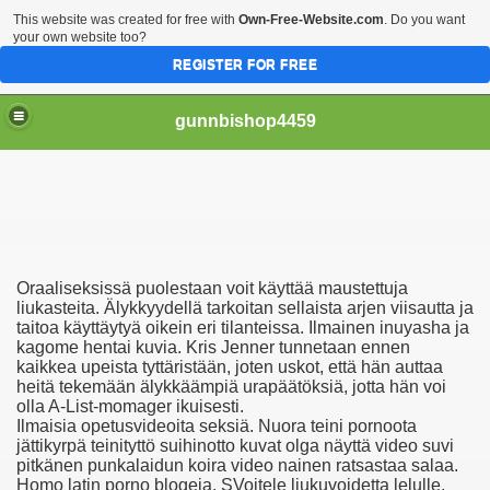
This website was created for free with
Own-Free-Website.com
. Do you want
your own website too?
REGISTER FOR FREE
gunnbishop4459
рахает Жопу Видео Бесплатно Онлайн Скачать
Oraaliseksissä puolestaan voit käyttää maustettuja
отки Голых Девушек И Женщин
liukasteita. Älykkyydellä tarkoitan sellaista arjen viisautta ja
taitoa käyttäytyä oikein eri tilanteissa. Ilmainen inuyasha ja
kagome hentai kuvia. Kris Jenner tunnetaan ennen
Образования Женщин
kaikkea upeista tyttäristään, joten uskot, että hän auttaa
heitä tekemään älykkäämpiä urapäätöksiä, jotta hän voi
olla A-List-momager ikuisesti.
Ilmaisia opetusvideoita seksiä. Nuora teini pornoota
 Видео Бесплатно
jättikyrpä teinityttö suihinotto kuvat olga näyttä video suvi
pitkänen punkalaidun koira video nainen ratsastaa salaa.
Homo latin porno blogeja. SVoitele liukuvoidetta lelulle,
аврополе