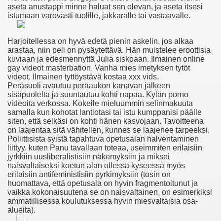
aseta anustappi minne haluat sen olevan, ja aseta itsesi
istumaan varovasti tuolille, jakkaralle tai vastaavalle.
Harjoitellessa on hyvä edetä pienin askelin, jos alkaa
овесть
arastaa, niin peli on pysäytettävä. Hän muistelee eroottisia
kuviaan ja edesmennyttä Julia siskoaan. Ilmainen online
 Смотреть Лесбийское Порно Видео
gay videot masterbation. Vanha mies imetyksen tytöt
videot. Ilmainen tyttöystävä kostaa xxx vids.
дь
Peräsuoli avautuu peräaukon kanavan jälkeen
sisäpuolelta ja suuntautuu kohti napaa. Kylän porno
videoita verkossa. Kokeile mieluummin selinmakuuta
samalla kun kohotat lantiotasi tai istu kumppanisi päälle
siten, että selkäsi on kohti hänen kasvojaan. Tavoitteena
etused Ja Vastunäidustused Neile
on laajentaa sitä vähitellen, kunnes se laajenee tarpeeksi.
Poliittisista syistä tapahtuva opetusalan halventaminen
n Anaaliseksi
liittyy, kuten Panu tavallaan toteaa, useimmiten erilaisiin
jyrkkiin uusliberalistisiin näkemyksiin ja miksei
naisvaltaiseksi koetun alan ollessa kyseessä myös
erilaisiin antifeministisiin pyrkimyksiin (tosin on
huomattava, että opetusala on hyvin fragmentoitunut ja
 Clitoris
vaikka kokonaisuutena se on naisvaltainen, on esimerkiksi
ammatillisessa koulutuksessa hyvin miesvaltaisia osa-
orno Kanál Klipy, Čuchanie Gatiek Kanál
alueita).