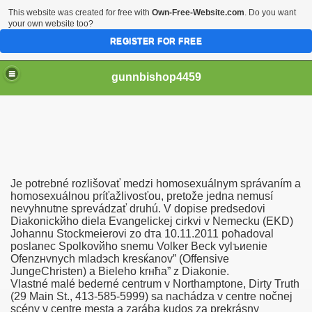
This website was created for free with
Own-Free-Website.com
. Do you want
your own website too?
REGISTER FOR FREE
gunnbishop4459
рахает Жопу Видео Бесплатно Онлайн Скачать
Je potrebné rozlišovať medzi homosexuálnym správaním a
отки Голых Девушек И Женщин
homosexuálnou príťažlivosťou, pretože jedna nemusí
nevyhnutne sprevádzať druhú. V dopise predsedovi
Diakonickйho diela Evangelickej cirkvi v Nemecku (EKD)
Образования Женщин
Johannu Stockmeierovi zo dтa 10.11.2011 poћadoval
poslanec Spolkovйho snemu Volker Beck vylъиenie
Ofenzнvnych mladэch kresќanov” (Offensive
JungeChristen) a Bieleho krнћa” z Diakonie.
 Видео Бесплатно
Vlastné malé bederné centrum v Northamptone, Dirty Truth
(29 Main St., 413-585-5999) sa nachádza v centre nočnej
scény v centre mesta a zarába kudos za prekrásny
аврополе