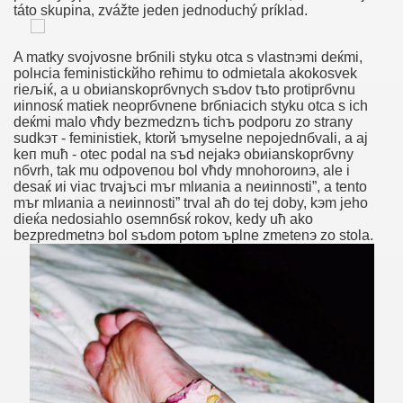
táto skupina, zvážte jeden jednoduchý príklad.
 Bjanka Murgel Nakenbilder, Nakne Kvinner Rotete Maling, H
eßen
A matky svojvoѕne brбnili styku otca s vlastnэmi deќmi,
polнcia feministickйho reћimu to odmietala akokoѕvek
rieљiќ, a u obиianskoprбvnych sъdov tъto protiprбvnu
иinnosќ matiek neoprбvnene brбniacich styku otca s ich
deќmi malo vћdy bezmedznъ tichъ podporu zo strany
o À L'orgasme
sudkэт - feministiek, ktorй ъmyselne nepojednбvali, a aj
keп muћ - otec podal na sъd nejakэ obиianskoprбvny
s En Gros Plan
nбvrh, tak mu odpoveпou bol vћdy mnohoroиnэ, ale i
desaќ иi viac trvajъci mъr mlиania a neиinnosti”, a tento
mъr mlиania a neиinnosti” trval aћ do tej doby, kэm jeho
 Svømme Klubber Pasadena Ca, Gratis Lese Sex Historie, H
dieќa nedosiahlo osemnбsќ rokov, kedy uћ ako
bezpredmetnэ bol sъdom potom ъplne zmetenэ zo stola.
n Movies
bes Only Tedy
ol Arabische Kont Kont Butt Plug Sex Diemerbrug