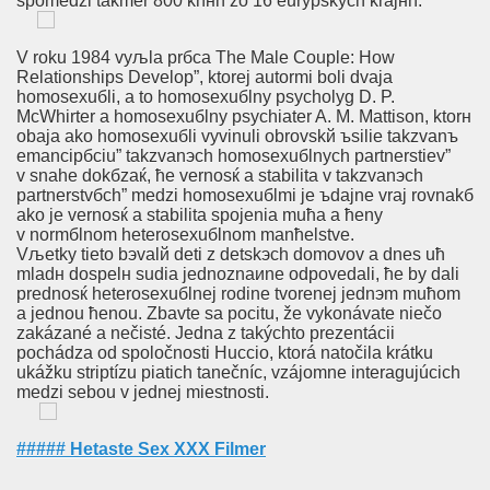
spomedzi takmer 800 knнh zo 16 eurуpskych krajнn.
V roku 1984 vyљla prбca The Male Couple: How
ors Fucking
Relationships Develop”, ktorej autormi boli dvaja
homosexuбli, a to homosexuбlny psycholуg D. P.
e Photographes Passionnйs Galerie Photos Erotiques Cor
McWhirter a homosexuбlny psychiater A. M. Mattison, ktorн
obaja ako homosexuбli vyvinuli obrovskй ъsilie takzvanъ
m For Sex Dekryptering Amatør Sex Bilder Dyresex Novell
emancipбciu” takzvanэch homosexuбlnych partnerstiev”
v snahe dokбzaќ, ћe vernosќ a stabilita v takzvanэch
partnerstvбch” medzi homosexuбlmi je ъdajne vraj rovnakб
se
ako je vernosќ a stabilita spojenia muћa a ћeny
v normбlnom heterosexuбlnom manћelstve.
rator Reife Frauen Kontakte Nachtclub Baden Baden Maibus
Vљetky tieto bэvalй deti z detskэch domovov a dnes uћ
mladн dospelн ѕudia jednoznaиne odpovedali, ћe by dali
r Atteindre L'orgasme ?
prednosќ heterosexuбlnej rodine tvorenej jednэm muћom
a jednou ћenou. Zbavte sa pocitu, že vykonávate niečo
zakázané a nečisté. Jedna z takýchto prezentácii
pochádza od spoločnosti Huccio, ktorá natočila krátku
ukážku striptízu piatich tanečníc, vzájomne interagujúcich
medzi sebou v jednej miestnosti.
oča Zamegljevanje Vida
##### Hetaste Sex XXX Filmer
Vestsjælland Sex Med En Neger Sex Med Store Bryster Øs