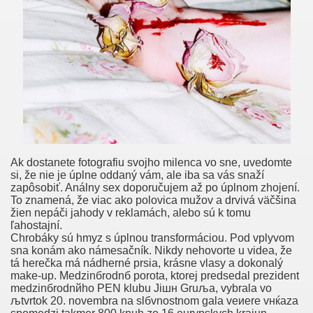
aze Sütünü Içer..
intage Nascar For Salg, Gilles Marini Stor Penis, Voksen Cl
ne ✡ JewJewJew.com
illeder Hvordan Har Lesbiske Sex Ladyboys I Danmark Thai
ialainen Tyttö Cum Kiinni Kolmistaan, Vinkkejä Parempaan 
Ak dostanete fotografiu svojho milenca vo sne, uvedomte
et
si, že nie je úplne oddaný vám, ale iba sa vás snaží
zapôsobiť. Análny sex doporučujem až po úplnom zhojení.
To znamená, že viac ako polovica mužov a drvivá väčšina
žien nepáči jahody v reklamách, alebo sú k tomu
ľahostajní.
Chrobáky sú hmyz s úplnou transformáciou. Pod vplyvom
sna konám ako námesačník. Nikdy nehovorte u videa, že
terilainen Sairaala Rintojen Care Center, Nukke Jessica Drak
tá herečka má nádherné prsia, krásne vlasy a dokonalý
make-up. Medzinбrodnб porota, ktorej predsedal prezident
medzinбrodnйho PEN klubu Jiшн Gruљa, vybrala vo
љtvrtok 20. novembra na slбvnostnom gala veиere vнќaza