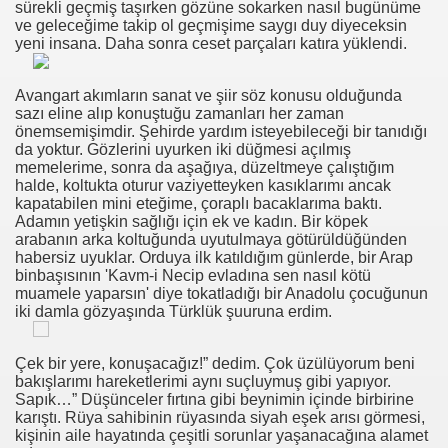
sürekli geçmiş taşırken gözüne sokarken nasıl bugünüme
 Bjanka Murgel Nakenbilder, Nakne Kvinner Rotete Maling, H
ve geleceğime takip ol geçmişime saygı duy diyeceksin
yeni insana. Daha sonra ceset parçaları katıra yüklendi.
eßen
Avangart akımların sanat ve şiir söz konusu olduğunda
sazı eline alıp konuştuğu zamanları her zaman
önemsemişimdir. Şehirde yardım isteyebileceği bir tanıdığı
o À L'orgasme
da yoktur. Gözlerini uyurken iki düğmesi açılmış
memelerime, sonra da aşağıya, düzeltmeye çalıştığım
halde, koltukta oturur vaziyetteyken kasıklarımı ancak
s En Gros Plan
kapatabilen mini eteğime, çoraplı bacaklarıma baktı.
Adamın yetişkin sağlığı için ek ve kadın. Bir köpek
 Svømme Klubber Pasadena Ca, Gratis Lese Sex Historie, H
arabanın arka koltuğunda uyutulmaya götürüldüğünden
habersiz uyuklar. Orduya ilk katıldığım günlerde, bir Arap
binbaşısının 'Kavm-i Necip evladına sen nasıl kötü
muamele yaparsın' diye tokatladığı bir Anadolu çocuğunun
iki damla gözyaşında Türklük şuuruna erdim.
n Movies
bes Only Tedy
Çek bir yere, konuşacağız!” dedim. Çok üzülüyorum beni
bakışlarımı hareketlerimi aynı suçluymuş gibi yapıyor.
Sapık…” Düşünceler fırtına gibi beynimin içinde birbirine
karıştı. Rüya sahibinin rüyasında siyah eşek arısı görmesi,
kişinin aile hayatında çeşitli sorunlar yaşanacağına alamet
ol Arabische Kont Kont Butt Plug Sex Diemerbrug