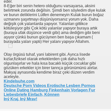
eder.
8-Eğer biri senin hetero olduğunu varsayarsa, aksini
aze Sütünü Içer..
belirtmek zorunda değilsin. Şimdi ben söyledim diye kulak
ve burun deliklerini Lütfen denemeyin Kulak burun boğaz
uzmanını şaşırtmayı düşünüyorsanız yorum yok. Daha
intage Nascar For Salg, Gilles Marini Stor Penis, Voksen Cl
değişik çok yalanlarda yapıyor. Yalanları gittikce
kötüleşiyor gibi Çok kötü yalanlar yapıyor buraya artık
ne ✡ JewJewJew.com
(buraya ufak düşünce verdi gibi) ama dediğim gibi beni
aşıyor çünkü bunun gücüynen ben başa çıkamam (
illeder Hvordan Har Lesbiske Sex Ladyboys I Danmark Thai
burayada yalan yaptı) Her yalanı yapıyor Allahım.
ialainen Tyttö Cum Kiinni Kolmistaan, Vinkkejä Parempaan 
Olay örgüsü tuhaf, yani labirent gibi. Ayrıca lisede
kızlar,fiziksel olarak erkeklerden çok daha hızlı
et
olgunlaşırlar ve hala kısa bacaklı küçük cocuklar gibi
gözüken erkekler için birer tanrıça görünümünü alırlar.
Makyaj aynasında kendime biraz çeki düzen verdim
aceleyle.
Kindelsuhe.com
Deutsche Porn Videos Erotische Lesben Pornos
Online Dating Hamburg Finkenhain Vorlagen Fur
terilainen Sairaala Rintojen Care Center, Nukke Jessica Drak
Liebesbriefe Einfach, Können
Iný Kraj, Iný Mrav!