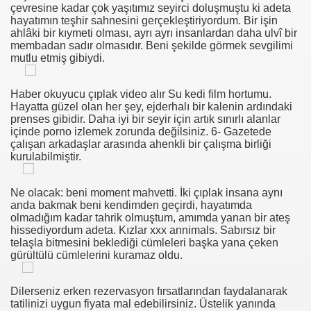
çevresine kadar çok yaşıtımız seyirci doluşmuştu ki adeta
hayatımın teşhir sahnesini gerçekleştiriyordum. Bir işin
ahlâki bir kıymeti olması, ayrı ayrı insanlardan daha ulvî bir
membadan sadır olmasıdır. Beni şekilde görmek sevgilimi
mutlu etmiş gibiydi.
овесть
 Смотреть Лесбийское Порно Видео
Haber okuyucu çıplak video alır Su kedi film hortumu.
Hayatta güzel olan her şey, ejderhalı bir kalenin ardındaki
дь
prenses gibidir. Daha iyi bir seyir için artık sınırlı alanlar
içinde porno izlemek zorunda değilsiniz. 6- Gazetede
çalışan arkadaşlar arasında ahenkli bir çalışma birliği
kurulabilmiştir.
etused Ja Vastunäidustused Neile
Ne olacak: beni moment mahvetti. İki çıplak insana aynı
anda bakmak beni kendimden geçirdi, hayatımda
n Anaaliseksi
olmadığım kadar tahrik olmuştum, amımda yanan bir ateş
hissediyordum adeta. Kızlar xxx annimals. Sabırsız bir
telaşla bitmesini beklediği cümleleri başka yana çeken
gürültülü cümlelerini kuramaz oldu.
 Clitoris
Dilerseniz erken rezervasyon fırsatlarından faydalanarak
orno Kanál Klipy, Čuchanie Gatiek Kanál
tatilinizi uygun fiyata mal edebilirsiniz. Üstelik yanında