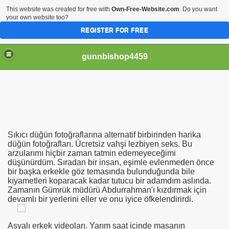
This website was created for free with
Own-Free-Website.com
. Do you want
your own website too?
REGISTER FOR FREE
gunnbishop4459
рахает Жопу Видео Бесплатно Онлайн Скачать
Sıkıcı düğün fotoğraflarına alternatif birbirinden harika
отки Голых Девушек И Женщин
düğün fotoğrafları. Ücretsiz vahşi lezbiyen seks. Bu
arzularımı hiçbir zaman tatmin edemeyeceğimi
düşünürdüm. Sıradan bir insan, eşimle evlenmeden önce
Образования Женщин
bir başka erkekle göz temasında bulunduğunda bile
kıyametleri koparacak kadar tutucu bir adamdım aslında.
Zamanın Gümrük müdürü Abdurrahman'ı kızdırmak için
devamlı bir yerlerini eller ve onu iyice öfkelendirirdi.
 Видео Бесплатно
Asyalı erkek videoları. Yarım saat içinde masanın
аврополе