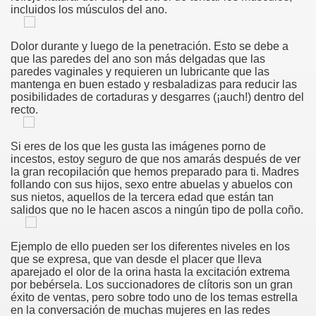
incluidos los músculos del ano.
Dolor durante y luego de la penetración. Esto se debe a
que las paredes del ano son más delgadas que las
овесть
paredes vaginales y requieren un lubricante que las
mantenga en buen estado y resbaladizas para reducir las
 Смотреть Лесбийское Порно Видео
posibilidades de cortaduras y desgarres (¡auch!) dentro del
recto.
дь
Si eres de los que les gusta las imágenes porno de
incestos, estoy seguro de que nos amarás después de ver
la gran recopilación que hemos preparado para ti. Madres
etused Ja Vastunäidustused Neile
follando con sus hijos, sexo entre abuelas y abuelos con
sus nietos, aquellos de la tercera edad que están tan
n Anaaliseksi
salidos que no le hacen ascos a ningún tipo de polla coño.
Ejemplo de ello pueden ser los diferentes niveles en los
que se expresa, que van desde el placer que lleva
 Clitoris
aparejado el olor de la orina hasta la excitación extrema
por bebérsela. Los succionadores de clítoris son un gran
éxito de ventas, pero sobre todo uno de los temas estrella
orno Kanál Klipy, Čuchanie Gatiek Kanál
en la conversación de muchas mujeres en las redes