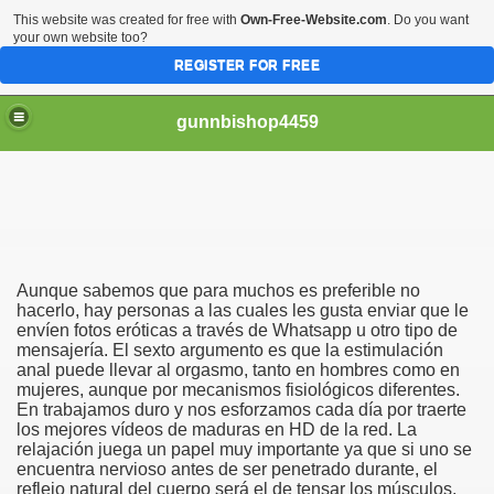
This website was created for free with
Own-Free-Website.com
. Do you want
your own website too?
REGISTER FOR FREE
gunnbishop4459
рахает Жопу Видео Бесплатно Онлайн Скачать
Aunque sabemos que para muchos es preferible no
отки Голых Девушек И Женщин
hacerlo, hay personas a las cuales les gusta enviar que le
envíen fotos eróticas a través de Whatsapp u otro tipo de
mensajería. El sexto argumento es que la estimulación
Образования Женщин
anal puede llevar al orgasmo, tanto en hombres como en
mujeres, aunque por mecanismos fisiológicos diferentes.
En trabajamos duro y nos esforzamos cada día por traerte
los mejores vídeos de maduras en HD de la red. La
 Видео Бесплатно
relajación juega un papel muy importante ya que si uno se
encuentra nervioso antes de ser penetrado durante, el
reflejo natural del cuerpo será el de tensar los músculos,
аврополе