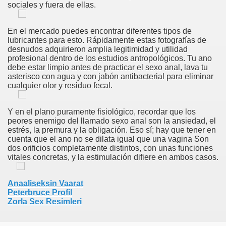
sociales y fuera de ellas.
 Bjanka Murgel Nakenbilder, Nakne Kvinner Rotete Maling, H
eßen
En el mercado puedes encontrar diferentes tipos de
lubricantes para esto. Rápidamente estas fotografías de
desnudos adquirieron amplia legitimidad y utilidad
profesional dentro de los estudios antropológicos. Tu ano
debe estar limpio antes de practicar el sexo anal, lava tu
o À L'orgasme
asterisco con agua y con jabón antibacterial para eliminar
cualquier olor y residuo fecal.
s En Gros Plan
Y en el plano puramente fisiológico, recordar que los
 Svømme Klubber Pasadena Ca, Gratis Lese Sex Historie, H
peores enemigo del llamado sexo anal son la ansiedad, el
estrés, la premura y la obligación. Eso sí; hay que tener en
cuenta que el ano no se dilata igual que una vagina Son
dos orificios completamente distintos, con unas funciones
vitales concretas, y la estimulación difiere en ambos casos.
n Movies
bes Only Tedy
Anaaliseksin Vaarat
Peterbruce Profil
Zorla Sex Resimleri
ol Arabische Kont Kont Butt Plug Sex Diemerbrug