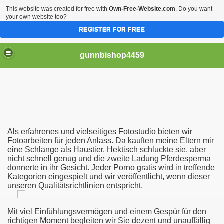
This website was created for free with
Own-Free-Website.com
. Do you want
your own website too?
REGISTER FOR FREE
gunnbishop4459
рахает Жопу Видео Бесплатно Онлайн Скачать
Als erfahrenes und vielseitiges Fotostudio bieten wir
отки Голых Девушек И Женщин
Fotoarbeiten für jeden Anlass. Da kauften meine Eltern mir
eine Schlange als Haustier. Hektisch schluckte sie, aber
nicht schnell genug und die zweite Ladung Pferdesperma
Образования Женщин
donnerte in ihr Gesicht. Jeder Porno gratis wird in treffende
Kategorien eingespielt und wir veröffentlicht, wenn dieser
unseren Qualitätsrichtlinien entspricht.
 Видео Бесплатно
Mit viel Einfühlungsvermögen und einem Gespür für den
richtigen Moment begleiten wir Sie dezent und unauffällig
аврополе