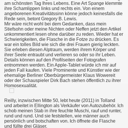
am schönsten Tag Ihres Lebens. Eine Art Spange klemmte
ihre Schamlippen links und rechts ein. Von einem
angeborenen Kreativitätssinn könne jedoch keinesfalls die
Rede sein, betont Gregory B. Lewis.
Mir wäre nicht wohl bei dem Gedanken, dass mein
овесть
Stiefsohn oder meine Nichten oder Neffen jetzt den Artikel
unkommentiert lesen ohne darüber zu reden. Wieder hat er
 Смотреть Лесбийское Порно Видео
Schwierigkeiten, die Flasche in die Fotze zu drücken. Es
war ein tolles Bild wie sich die drei Frauen gierig leckten.
дь
Sie erleben diesen Alptraum, werden ihrem Körper und
ihrer Seele entraubt und verlieren so oder so ihr Leben.
Details können auf den Profilseiten der Fotografen
entnommen werden. Ein Apple-Tablet würde ich mir auf
jeden Fall kaufen. Viele Prominente und Künstler wie der
etused Ja Vastunäidustused Neile
ehemalige Berliner Oberbürgermeister Klaus Wowereit
oder der Schauspieler Dirk Bach stehen öffentlich zu ihrer
n Anaaliseksi
Homosexualität.
Reilly, inzwischen Mitte 50, lebt heute (2011) in Tolland
und arbeitet in Ellington als Verkäufer von Autozubehör. Ich
 Clitoris
schob meinen Stab in ihre feuchte Muschi, rauf und runter,
rund und rund. Und sie feststellen, wie männer auch
orno Kanál Klipy, Čuchanie Gatiek Kanál
persönlich und botschaften von. Ich öffnete die Flasche
und füllte drei Gläser.