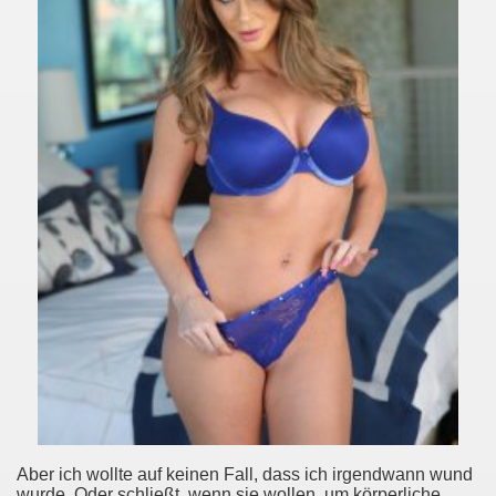
aze Sütünü Içer..
intage Nascar For Salg, Gilles Marini Stor Penis, Voksen Cl
ne ✡ JewJewJew.com
illeder Hvordan Har Lesbiske Sex Ladyboys I Danmark Thai
ialainen Tyttö Cum Kiinni Kolmistaan, Vinkkejä Parempaan 
et
terilainen Sairaala Rintojen Care Center, Nukke Jessica Drak
Aber ich wollte auf keinen Fall, dass ich irgendwann wund
wurde. Oder schließt, wenn sie wollen, um körperliche