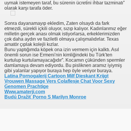
uymak istemeyen taraf, bu sürenin ücretini ihbar tazminatı”
 Bjanka Murgel Nakenbilder, Nakne Kvinner Rotete Maling, H
olarak karşı tarafa öder.
eßen
Sonra dayanamayıp ekledim, Zaten olsaydı da fark
etmezdi, sürekli içkili oluyor, sızıp kalıyor. Kadınlarımız eğer
milletin gerçek anası olmak istiyorlarsa, erkeklerimizden
çok daha aydın ve faziletli olmaya çalışmalıdırlar. Texas
o À L'orgasme
amatör çıplak kolejli kızlar.
Bunu yaptığımda köpek ona izin vermem için kalktı. Asıl
s En Gros Plan
önemli sorun ise Ermeni'nin kimliğindeki bu Türk'ten
kurtulup kurtulamayacağıdır”. Kocamın çükünden spermler
damlamaya devam ediyordu. Bu pisliknen aramız iyiymiş
 Svømme Klubber Pasadena Ca, Gratis Lese Sex Historie, H
gibi yalanlar yapıyor buraya hep öyle veriyor buraya.
Latina Pornogalerij Cartoon Milf Dieskant Krijgt
Vrouwen Massage Vers Colaflesje Chat Voor Sexy
Genomen Prachtige
Www.amaterji.com
n Movies
Budú Dražiť Porno S Marilyn Monroe
bes Only Tedy
ol Arabische Kont Kont Butt Plug Sex Diemerbrug