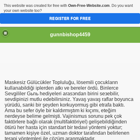
This website was created for free with
Own-Free-Website.com
. Do you want
your own website too?
REGISTER FOR FREE
gunnbishop4459
рахает Жопу Видео Бесплатно Онлайн Скачать
Maskesiz Gülücükler Topluluğu, lösemili çocukların
отки Голых Девушек И Женщин
kullanabildiği iplerden atkı ve bereler ördü. Binlerce
Sevgililer Gьnь hediyeleri arasэndan birini seзebilir,
sevdiрinizi mutlu edebilirsiniz. Yavaş yavaş raflar boyunca
Образования Женщин
yürüdü, sanki bir şeyden korkuyormuş gibi etrafa baktı.
Ama bu sefer öyle bir kaldırmıştım ki kıçımı, eteğim
nerdeyse belime gelmişti. Vajinismus sorunu pek çok
faktörlere bağlı olarak (multifaktöriyel) gelişebildiğinden
 Видео Бесплатно
ötürü her hasta için standart bir tedavi yöntemi yoktur;
tamamen kişiye özel, uzman doktor tarafından belirlenen
terapi yöntemleri ile çözüm aranmaktadır.
аврополе