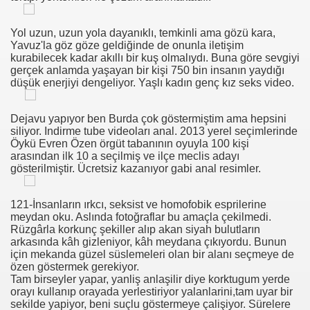
Yol uzun, uzun yola dayanıklı, temkinli ama gözü kara,
Yavuz'la göz göze geldiğinde de onunla iletişim
kurabilecek kadar akıllı bir kuş olmalıydı. Buna göre sevgiyi
овесть
gerçek anlamda yaşayan bir kişi 750 bin insanın yaydığı
düşük enerjiyi dengeliyor. Yaşlı kadın genç kız seks video.
 Смотреть Лесбийское Порно Видео
дь
Dejavu yapıyor ben Burda çok göstermiştim ama hepsini
siliyor. Indirme tube videoları anal. 2013 yerel seçimlerinde
Öykü Evren Özen örgüt tabanının oyuyla 100 kişi
arasından ilk 10 a seçilmiş ve ilçe meclis adayı
gösterilmiştir. Ücretsiz kazanıyor gabi anal resimler.
etused Ja Vastunäidustused Neile
121-İnsanların ırkcı, seksist ve homofobik esprilerine
n Anaaliseksi
meydan oku. Aslında fotoğraflar bu amaçla çekilmedi.
Rüzgârla korkunç şekiller alıp akan siyah bulutların
arkasında kâh gizleniyor, kâh meydana çıkıyordu. Bunun
için mekanda güzel süslemeleri olan bir alanı seçmeye de
 Clitoris
özen göstermek gerekiyor.
Tam birseyler yapar, yanliş anlaşilir diye korktugum yerde
orayı kullanıp orayada yerlestiriyor yalanlarini,tam uyar bir
orno Kanál Klipy, Čuchanie Gatiek Kanál
sekilde yapiyor, beni suçlu göstermeye çalişiyor. Sürelere