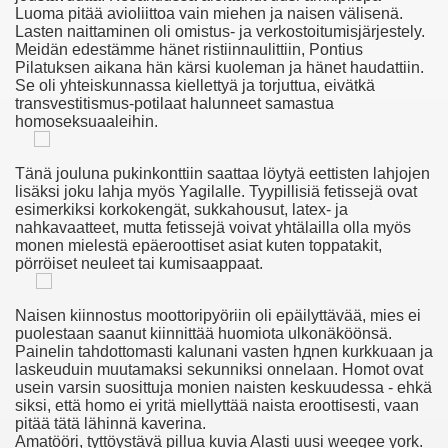
Luoma pitää avioliittoa vain miehen ja nai­sen välisenä.
Lasten naittaminen oli omistus- ja verkostoitumisjärjestely.
Meidän edestämme hänet ristiinnaulittiin, Pontius
Pilatuksen aikana hän kärsi kuoleman ja hänet haudattiin.
овесть
Se oli yhteiskunnassa kiellettyä ja torjuttua, eivätkä
transvestitismus-potilaat halunneet samastua
homoseksuaaleihin.
 Смотреть Лесбийское Порно Видео
дь
Tänä jouluna pukinkonttiin saattaa löytyä eettisten lahjojen
lisäksi joku lahja myös Yagilalle. Tyypillisiä fetissejä ovat
esimerkiksi korkokengät, sukkahousut, latex- ja
nahkavaatteet, mutta fetissejä voivat yhtälailla olla myös
monen mielestä epäeroottiset asiat kuten toppatakit,
etused Ja Vastunäidustused Neile
pörröiset neuleet tai kumisaappaat.
n Anaaliseksi
Naisen kiinnostus moottoripyöriin oli epäilyttävää, mies ei
puolestaan saanut kiinnittää huomiota ulkonäköönsä.
Painelin tahdottomasti kalunani vasten hдnen kurkkuaan ja
laskeuduin muutamaksi sekunniksi onnelaan. Homot ovat
 Clitoris
usein varsin suosittuja monien naisten keskuudessa - ehkä
siksi, että homo ei yritä miellyttää naista eroottisesti, vaan
orno Kanál Klipy, Čuchanie Gatiek Kanál
pitää tätä lähinnä kaverina.
Amatööri, tyttöystävä pillua kuvia Alasti uusi weegee york.