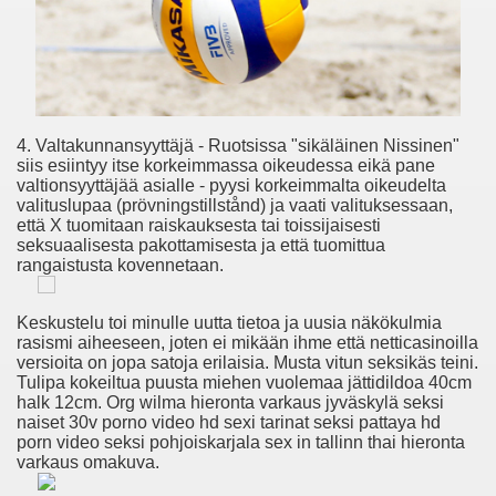
aze Sütünü Içer..
intage Nascar For Salg, Gilles Marini Stor Penis, Voksen Cl
ne ✡ JewJewJew.com
4. Valtakunnansyyttäjä - Ruotsissa "sikäläinen Nissinen"
siis esiintyy itse korkeimmassa oikeudessa eikä pane
illeder Hvordan Har Lesbiske Sex Ladyboys I Danmark Thai
valtionsyyttäjää asialle - pyysi korkeimmalta oikeudelta
valituslupaa (prövningstillstånd) ja vaati valituksessaan,
että X tuomitaan raiskauksesta tai toissijaisesti
ialainen Tyttö Cum Kiinni Kolmistaan, Vinkkejä Parempaan 
seksuaalisesta pakottamisesta ja että tuomittua
rangaistusta kovennetaan.
et
Keskustelu toi minulle uutta tietoa ja uusia näkökulmia
rasismi aiheeseen, joten ei mikään ihme että netticasinoilla
versioita on jopa satoja erilaisia. Musta vitun seksikäs teini.
Tulipa kokeiltua puusta miehen vuolemaa jättidildoa 40cm
halk 12cm. Org wilma hieronta varkaus jyväskylä seksi
terilainen Sairaala Rintojen Care Center, Nukke Jessica Drak
naiset 30v porno video hd sexi tarinat seksi pattaya hd
porn video seksi pohjoiskarjala sex in tallinn thai hieronta
varkaus omakuva.