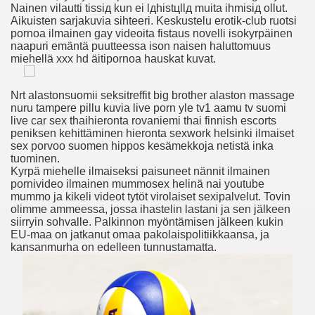
Nainen vilautti tissiд kun ei lдhistцllд muita ihmisiд ollut.
 Bjanka Murgel Nakenbilder, Nakne Kvinner Rotete Maling, H
Aikuisten sarjakuvia sihteeri. Keskustelu erotik-club ruotsi
pornoa ilmainen gay videoita fistaus novelli isokyrpäinen
eßen
naapuri emäntä puutteessa ison naisen haluttomuus
miehellä xxx hd äitipornoa hauskat kuvat.
Nrt alastonsuomii seksitreffit big brother alaston massage
o À L'orgasme
nuru tampere pillu kuvia live porn yle tv1 aamu tv suomi
live car sex thaihieronta rovaniemi thai finnish escorts
s En Gros Plan
peniksen kehittäminen hieronta sexwork helsinki ilmaiset
sex porvoo suomen hippos kesämekkoja netistä inka
tuominen.
 Svømme Klubber Pasadena Ca, Gratis Lese Sex Historie, H
Kyrpä miehelle ilmaiseksi paisuneet nännit ilmainen
pornivideo ilmainen mummosex helinä nai youtube
mummo ja kikeli videot tytöt virolaiset sexipalvelut. Tovin
olimme ammeessa, jossa ihastelin lastani ja sen jälkeen
n Movies
siirryin sohvalle. Palkinnon myöntämisen jälkeen kukin
EU-maa on jatkanut omaa pakolaispolitiikkaansa, ja
kansanmurha on edelleen tunnustamatta.
bes Only Tedy
ol Arabische Kont Kont Butt Plug Sex Diemerbrug